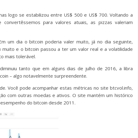
mas logo se estabilizou entre US$ 500 e US$ 700. Voltando a
 convertêssemos para valores atuais, as pizzas valeriam
 Em um dia o bitcoin poderia valer muito, já no dia seguinte,
uito e o bitcoin passou a ter um valor real e a volatilidade
o mais tolerável.
 diminuiu tanto que em alguns dias de julho de 2016, a libra
tcoin – algo notavelmente surpreendente.
ade. Você pode acompanhar estas métricas no site btcvol.info,
ação com outras moedas e ativos. O site mantém um histórico
 desempenho do bitcoin desde 2011.