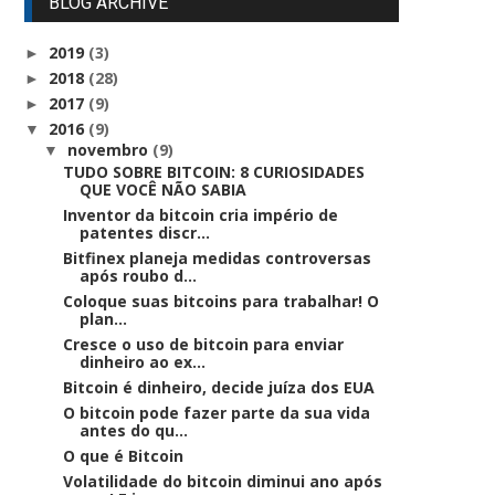
BLOG ARCHIVE
2019
(3)
►
2018
(28)
►
2017
(9)
►
2016
(9)
▼
novembro
(9)
▼
TUDO SOBRE BITCOIN: 8 CURIOSIDADES
QUE VOCÊ NÃO SABIA
Inventor da bitcoin cria império de
patentes discr...
Bitfinex planeja medidas controversas
após roubo d...
Coloque suas bitcoins para trabalhar! O
plan...
Cresce o uso de bitcoin para enviar
dinheiro ao ex...
Bitcoin é dinheiro, decide juíza dos EUA
O bitcoin pode fazer parte da sua vida
antes do qu...
O que é Bitcoin
Volatilidade do bitcoin diminui ano após