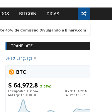
ADOS
BITCOIN
DICAS
 Comissão Divulgando a Binary.com
Bitcoin
Bitco
TRANSLATE
Select Language
▼
BTC
$ 64,972.8
(1.09%)
Last updated:
Just now
USD
Vol:
$ 917.96 M
Mkt Cap:
$ 1,303.83 B
All Vol:
$ 10.02 B