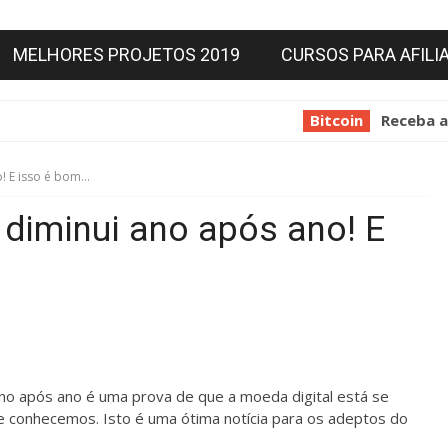
MELHORES PROJETOS 2019
CURSOS PARA AFILI
Bitcoin
Receba até 45% de
o! E isso é bom…
n diminui ano após ano! E
 ano após ano é uma prova de que a moeda digital está se
e conhecemos. Isto é uma ótima notícia para os adeptos do