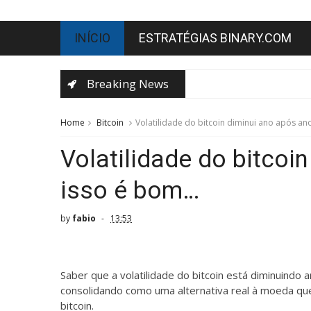
INÍCIO
ESTRATÉGIAS BINARY.COM
Breaking News
Home
Bitcoin
Volatilidade do bitcoin diminui ano após an
Volatilidade do bitcoi
isso é bom…
by
fabio
13:53
Saber que a volatilidade do bitcoin está diminuindo
consolidando como uma alternativa real à moeda qu
bitcoin.